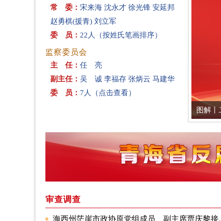
常 委：
宋来海
沈永才
徐光锋
安延邦
赵勇棋(援青)
刘立军
委 员：
22人（按姓氏笔画排序）
监察委员会
主 任：
任 亮
副主任：
吴 诚
李福存
张炳云
马建华
委 员：
7人（点击查看）
图解丨
审查调查
海西州茫崖市政协原