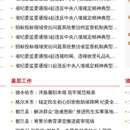
站原站长王焕强接受纪律审查和监察调查
省纪委监委通报4起违反中央八项规定精神典型问题
员、副州长袁廷运严重违纪违法被开除党籍和公职
省纪委监委通报4起违反中央八项规定精神典型问题
会原党组书记、主任阿英德严重违纪违法被开除党籍和公职
招标投标领域突出问题系统整治州监督机制典型案例通报
党组成员、副州长袁廷运接受纪律审查和监察调查
省纪委监委通报3起违反中央八项规定精神典型问题
区党工委原副书记、格尔木市委原常委、市政府原副市长赵文才严重违纪违法被开除党籍和公职
招标投标领域突出问题系统整治省监督机制典型案件通报
集团海西州有限公司经理姜永宁被查
省纪委监委通报4起违规吃喝、违规收受礼品礼金典型问题
会原副主任张春深严重违纪违法被开除党籍和公职
省纪委监委通报11起违反中央八项规定精神典型问题
基层工作
德令哈市：淬炼履职本领 筑牢规范根基
格尔木市：锚定民生初心织密救助保障网 纪委全程监督护航公平正义
都兰县：解决群众“急难愁盼” 推进民生实事落地见效
都兰县：将警示教育课堂搬进庭审现场