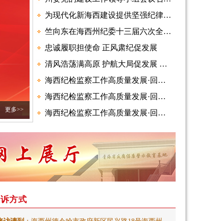
为现代化新海西建设提供坚强纪律作风保障 —— 中共海西州第十三届纪律检查委员会第六次全体会议在我州党员干部中引发热烈反响
竺向东在海西州纪委十三届六次全会上强调 以更高标准更实举措推进全面从严治党向基层延伸 为实现“十五五”时期目标任务提供坚强保障
忠诚履职担使命 正风肃纪促发展
清风浩荡满高原 护航大局促发展 —— 2025年海西州纪检监察工作综述
海西纪检监察工作高质量发展·回望2025 | 天峻县：笃行实干勇担当 奋楫扬帆再出发
海西纪检监察工作高质量发展·回望2025 | 大柴旦：守正履职显担当 清风护航促发展
更多>>
海西纪检监察工作高质量发展·回望2025 | 乌兰县：纵深推进全面从严治党 持续深化清廉乌兰建设
投诉方式