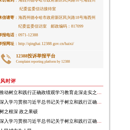
来访请到
：海西州德令哈市政府新区民兴路18号海西州
纪委监委信访接待室
来信请寄
：海西州德令哈市政府新区民兴路18号海西州
纪委监委信访室 邮政编码：817099
举报电话
：0971-12388
举报网址
：http://qinghai.12388.gov.cn/haixi/
12388投诉举报平台
Complaint reporting platform by 12388
清风时评
推动树立和践行正确政绩观学习教育走深走实之五 更加自觉做到“打铁必须自身硬”
深入学习贯彻习近平总书记关于树立和践行正确政绩观的重要论述⑮ 千方百计为群众排忧解难
树之根深 政之果硕
深入学习贯彻习近平总书记关于树立和践行正确政绩观的重要论述⑭ 做矢志为民造福的无私奉献者