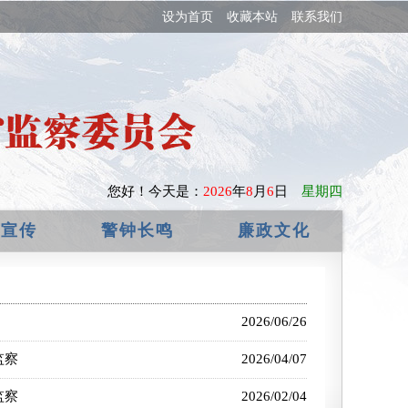
设为首页
收藏本站
联系我们
您好！
今天是：
2026
年
8
月
6
日
星期四
政宣传
警钟长鸣
廉政文化