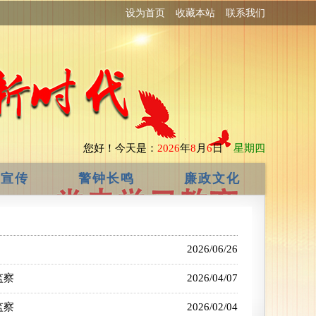
设为首页
收藏本站
联系我们
您好！
今天是：
2026
年
8
月
6
日
星期四
政宣传
警钟长鸣
廉政文化