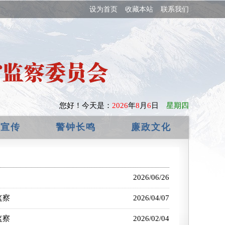
设为首页
收藏本站
联系我们
您好！
今天是：
2026
年
8
月
6
日
星期四
政宣传
警钟长鸣
廉政文化