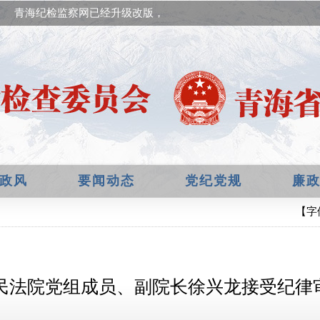
青海纪检监察网已经升级改版，欢迎提出宝贵意见！
政风
要闻动态
党纪党规
廉
【字
民法院党组成员、副院长徐兴龙接受纪律