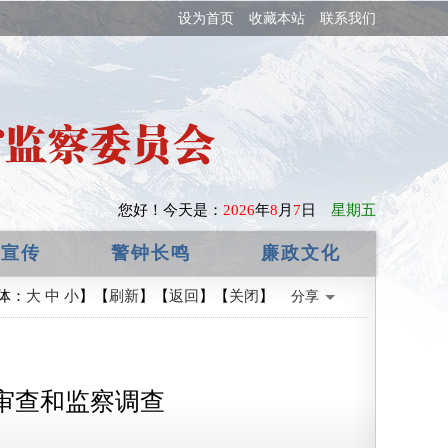
设为首页
收藏本站
联系我们
您好！
今天是：
2026
年
8
月
7
日
星期五
政宣传
警钟长鸣
廉政文化
体：
大
中
小
】【
刷新
】【
返回
】【
关闭
】
分享
审查和监察调查