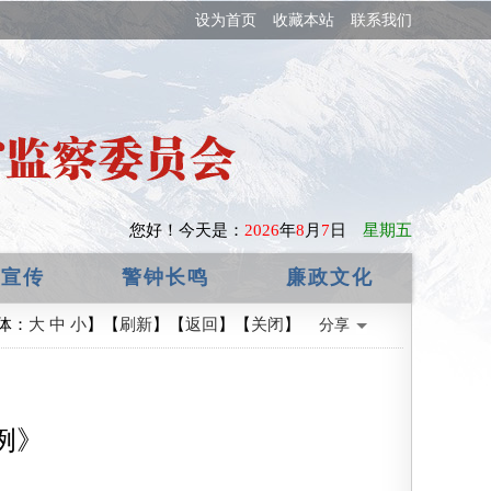
设为首页
收藏本站
联系我们
您好！
今天是：
2026
年
8
月
7
日
星期五
政宣传
警钟长鸣
廉政文化
体：
大
中
小
】【
刷新
】【
返回
】【
关闭
】
分享
例》