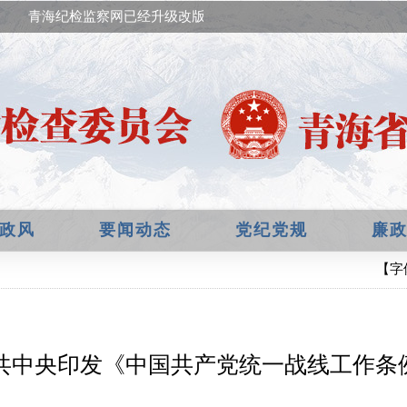
青海纪检监察网已经升级改版，欢迎提出宝贵意见！
政风
要闻动态
党纪党规
廉
【字
共中央印发《中国共产党统一战线工作条