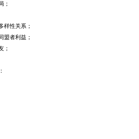
局；
多样性关系；
同盟者利益；
友；
：