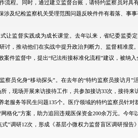
作流程。同时，通过建立监督台账，请特约监察员对具
保涉及纪检监察机关受理范围问题反映件件有着落、事事
式让监督实践成为成长课堂。去年以来，省纪委监委定
研讨，推动他们在实战中提升政治判断力、监督精准度
败案件监督中，提出“纪法衔接标准化流程”建议，被纳入
员化身“移动探头”。在去年的“特约监察员接访月”活
听场所，现场开展来访接待工作，共参加接访33次，接待来访
养老服务等民生问题135个。医疗领域的特约监察员针对
管网格化”方案，助力追回违规医保资金200余万元。今
点式”调研12次，形成《基层小微权力监督盲区调研报告