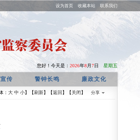
设为首页
收藏本站
联系我们
您好！
今天是：
2026
年
8
月
7
日
星期五
政宣传
警钟长鸣
廉政文化
体：
大
中
小
】【
刷新
】【
返回
】【
关闭
】
分享
量