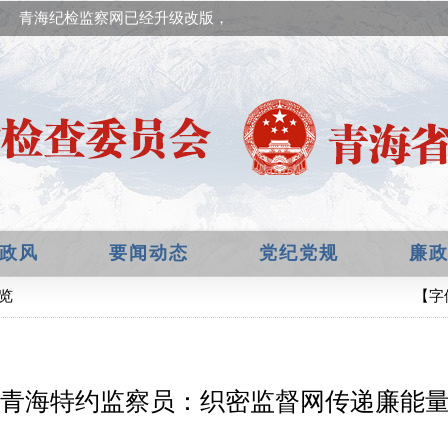
青海纪检监察网已经升级改版，欢迎提出宝贵意见！
政风
要闻动态
党纪党规
廉
细览
【字
青海特约监察员：织密监督网传递廉能