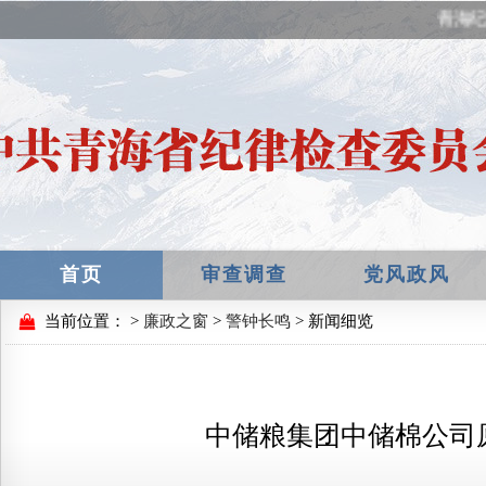
青海纪
首页
审查调查
党风政风
当前位置：
>
廉政之窗
>
警钟长鸣
> 新闻细览
中储粮集团中储棉公司