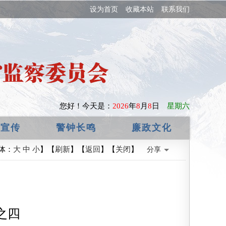
设为首页
收藏本站
联系我们
您好！
今天是：
2026
年
8
月
8
日
星期六
政宣传
警钟长鸣
廉政文化
体：
大
中
小
】【
刷新
】【
返回
】【
关闭
】
分享
之四