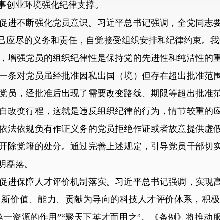
事创业环境强化纪律支撑。
进不断强化党员意识。习近平总书记强调，全党同志要
应尽的义务和责任，自觉接受组织安排和纪律约束。我们党
，增强党员的组织纪律性是保持党的先进性和纯洁性的
一条对党员虽经批准因私出国（境）但存在超出批准范
党员，经批准后出现了需要改变路线、期限等超出批准
自改变行程，这就是违反组织纪律的行为，情节较重的
依法依规负有作证义务的党员拒绝作证或者故意提供虚
开除党籍的处分。通过完善上述规定，引导党员干部切
明磊落。
进保障人才评价机制落实。习近平总书记强调，实现高
创新价值、能力、贡献为导向的科技人才评价体系，积极
第一资源的作用”“聚天下英才而用之”。《条例》将推动