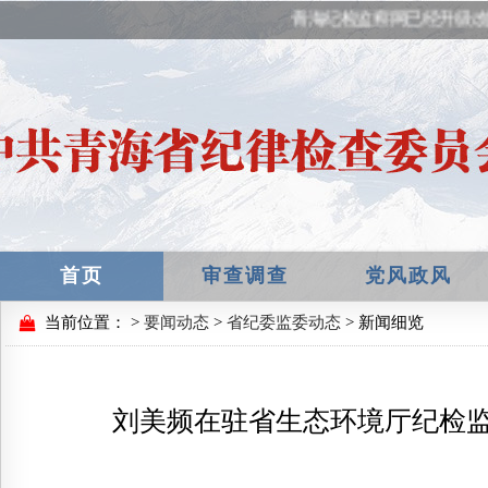
青海纪检监察网已经升级改
首页
审查调查
党风政风
当前位置：
>
要闻动态
>
省纪委监委动态
> 新闻细览
刘美频在驻省生态环境厅纪检监