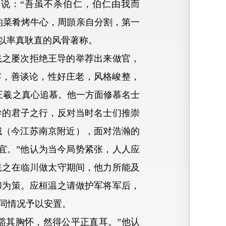
说：“吾虽不杀伯仁，伯仁由我而
的菜肴烤牛心，周顗亲自分割，第一
以率真耿直的风骨著称。
之屡次拒绝王导的举荐出来做官，
容，善谈论，性好庄老，风格峻整，
王羲之真心追慕。他一方面修慕名士
导的君子之行，反对当时名士们推崇
城（今江苏南京附近），面对浩瀚的
宜。”他认为当今局势紧张，人人应
羲之在临川做太守期间，他力所能及
和为策。应桓温之请做护军将军后，
同情况予以安置。
豁其胸怀，然得公平正直耳。”他认