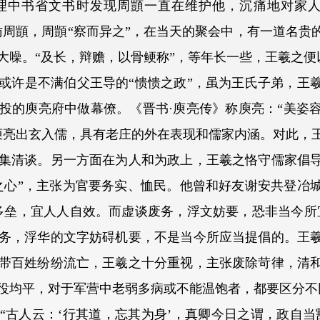
理中书省文书时发现周顗一直在维护他，沉痛地对家人
访周顗，周顗“察而异之”，在当天的聚会中，有一道名贵
大噪。“及长，辩赡，以骨鲠称”，等年长一些，王羲之便
许是不满伯父王导的“愦愦之政”，虽为王氏子弟，王羲
投的庾亮府中做幕僚。《晋书·庾亮传》称庾亮：“美姿
庾亮出玄入儒，具有老庄的外在表现和儒家内涵。对此，
集清谈。另一方面在为人和为政上，王羲之恪守儒家倡
之心”，主张为官要务实、恤民。他曾和好友谢安共登冶
多垒，宜人人自效。而虚谈废务，浮文妨要，恐非当今所
务，浮华的文字妨碍机要，不是当今所应当提倡的。王
带百姓纷纷流亡，王羲之十分重视，主张废除苛律，清
役均平，对于军营中老弱多病或不能温饱者，都要区分不
人云：‘行其道，忘其为身’，真卿今日之谓，政自当