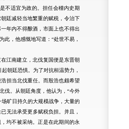
是不适宜为政的。担任会稽内史期
求朝廷减轻当地繁重的赋税，令治下
郡一年内不得酿酒，市面上也不得出
为此，他感慨地写道：“处世不易，
权在江南建立，北伐复国便是东晋朝
引起朝廷恐惧。为了对抗桓温势力，
殷浩担当北伐重任。而殷浩也颇希望
北伐。从朝廷角度，他认为，“今外
一场旷日持久的大规模战争，大量的
姓已无法承受更多赋税负担。并且，
阻，均不被采纳。正是在此期间的永