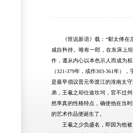
《世说新语》载：“郗太傅在京
咸自矜持。唯有一郎，在东床上坦
作，遵从内心以本色示人而成为权
（321-379年，或作303-3
是最早倡议晋元帝渡江的淮南太守
弟，王羲之却仕途坎坷，官不过州
然率真的性格特点，确使他在当时
的艺术作品便诞生了。
王羲之少负盛名，即因为他被当