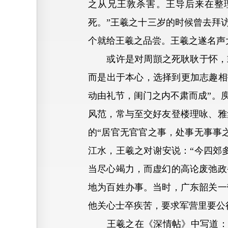
之从兄王敦杀害。王导后来在整
死。”王羲之十三岁的时候曾去拜
个就给王羲之品尝。王羲之遂名声
或许是对周顗之死耿耿于怀，或
而是出于本心，选择到更加志趣相
动由礼节，闺门之内不肃而成”。
风范，常与至交好友登楼理咏、雅
的“居官无官官之事，处事无事事
江水，王羲之对谢安说：“今四郊
当尽心竭力，而虚幻的高论废弛政
地为百姓办事。当时，广东韶关一
他关心士卒疾苦，要求军营里要公
王羲之在《深情帖》中写道：“古