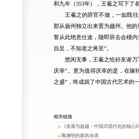
和九年（353年），王羲之写下了
王羲之的辞官不做，一如既往地
郡从扬州独立出来置为越州。他的
誓从此绝意仕途，随即辞去会稽内
自足，不知老之将至”。
悠闲无事，王羲之给好友谢万写
庆幸”。更为值得庆幸的是，在辗
之盛”，终成就了中国古代艺术的
相关链接
《发展与超越：中国式现代化的核心
陶渊明的家风传承