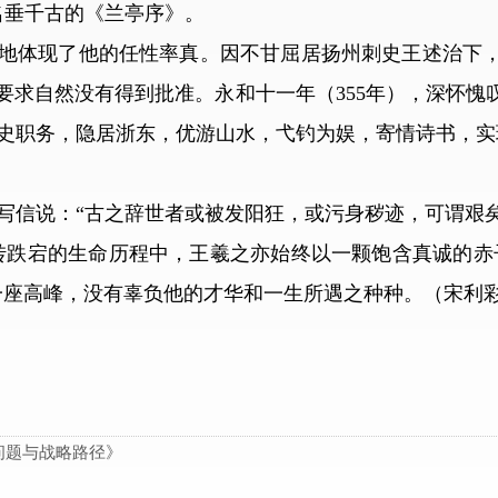
名垂千古的《兰亭序》。
体现了他的任性率真。因不甘屈居扬州刺史王述治下，
要求自然没有得到批准。永和十一年（355年），深怀愧
史职务，隐居浙东，优游山水，弋钓为娱，寄情诗书，实
信说：“古之辞世者或被发阳狂，或污身秽迹，可谓艰矣
转跌宕的生命历程中，王羲之亦始终以一颗饱含真诚的赤
一座高峰，没有辜负他的才华和一生所遇之种种。（宋利
问题与战略路径》