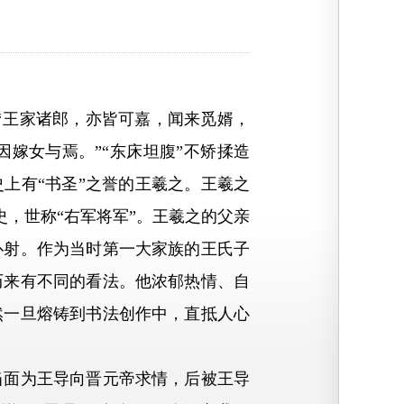
王家诸郎，亦皆可嘉，闻来觅婿，
因嫁女与焉。”“东床坦腹”不矫揉造
上有“书圣”之誉的王羲之。王羲之
内史，世称“右军将军”。王羲之的父亲
仆射。作为当时第一大家族的王氏子
历来有不同的看法。他浓郁热情、自
然一旦熔铸到书法创作中，直抵人心
面为王导向晋元帝求情，后被王导