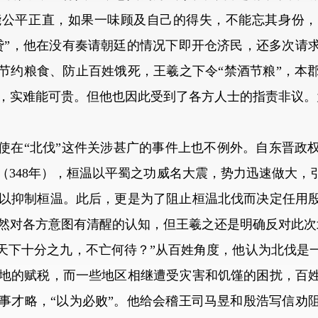
能公平正直，如果一味顾及自己的得失，不能忘其身份，
贷”，他在没有奏请朝廷的情况下即开仓济民，还多次请
了节约粮食、防止百姓饿死，王羲之下令“禁酒节粮”，本
，实难能可贵。但他也因此受到了各方人士的指责非议。
在“北伐”这件关涉甚广的事件上也不例外。自东晋政
（348年），桓温以平蜀之功威名大震，势力迅速做大，
以抑制桓温。此后，更是为了阻止桓温北伐而决定任用
然对各方意图有清醒的认知，但王羲之还是明确反对此次
纬天下十分之九，不亡何待？”从百姓角度，他认为北伐是
地的赋税，而一些地区相继遭受灾害和饥馑的困扰，百
事才略，“以为必败”。他给会稽王司马昱和殷浩写信劝