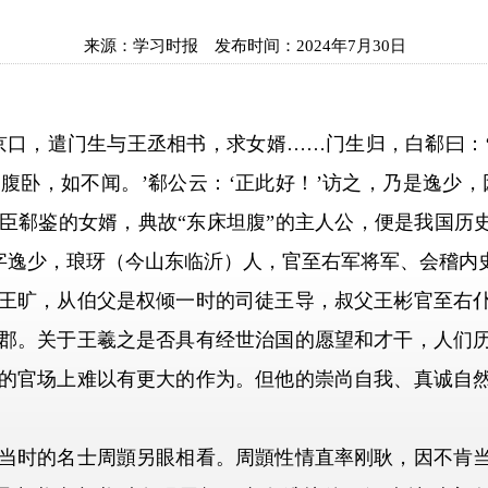
来源：
学习时报
发布时间：
2024年7月30日
口，遣门生与王丞相书，求女婿……门生归，白郗曰：‘
腹卧，如不闻。’郗公云：‘正此好！’访之，乃是逸少，
臣郗鉴的女婿，典故“东床坦腹”的主人公，便是我国历史
61年），字逸少，琅玡（今山东临沂）人，官至右军将军、会稽
王旷，从伯父是权倾一时的司徒王导，叔父王彬官至右
郡。关于王羲之是否具有经世治国的愿望和才干，人们
的官场上难以有更大的作为。但他的崇尚自我、真诚自
时的名士周顗另眼相看。周顗性情直率刚耿，因不肯当