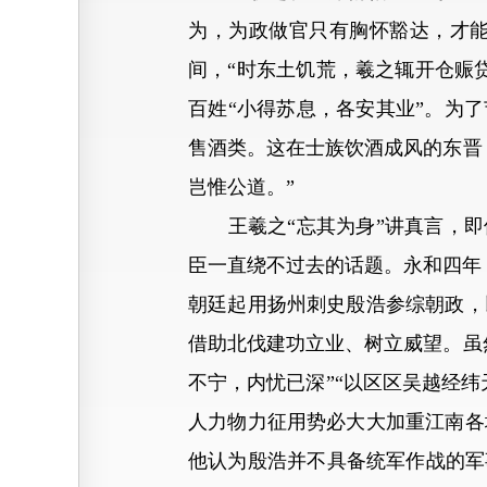
为，为政做官只有胸怀豁达，才
间，“时东土饥荒，羲之辄开仓赈
百姓“小得苏息，各安其业”。为
售酒类。这在士族饮酒成风的东晋
岂惟公道。”
王羲之“忘其为身”讲真言，即使
臣一直绕不过去的话题。永和四年
朝廷起用扬州刺史殷浩参综朝政，
借助北伐建功立业、树立威望。虽
不宁，内忧已深”“以区区吴越经
人力物力征用势必大大加重江南各
他认为殷浩并不具备统军作战的军