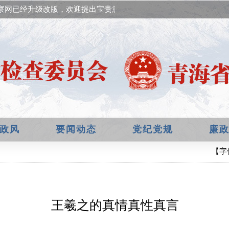
察网已经升级改版，欢迎提出宝贵意见！
政风
要闻动态
党纪党规
廉
【字
王羲之的真情真性真言