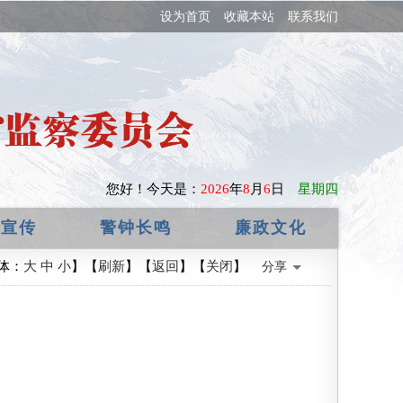
设为首页
收藏本站
联系我们
您好！
今天是：
2026
年
8
月
6
日
星期四
政宣传
警钟长鸣
廉政文化
体：
大
中
小
】【
刷新
】【
返回
】【
关闭
】
分享