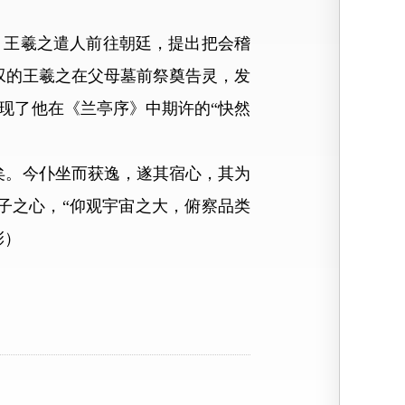
王羲之遣人前往朝廷，提出把会稽
叹的王羲之在父母墓前祭奠告灵，发
现了他在《兰亭序》中期许的“快然
。今仆坐而获逸，遂其宿心，其为
子之心，“仰观宇宙之大，俯察品类
彩）