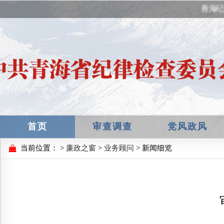
青海纪
首页
审查调查
党风政风
当前位置：
>
廉政之窗
>
业务顾问
> 新闻细览