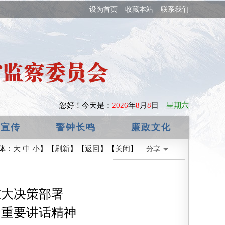
设为首页
收藏本站
联系我们
您好！
今天是：
2026
年
8
月
8
日
星期六
政宣传
警钟长鸣
廉政文化
体：
大
中
小
】【
刷新
】【
返回
】【
关闭
】
分享
重大决策部署
会重要讲话精神