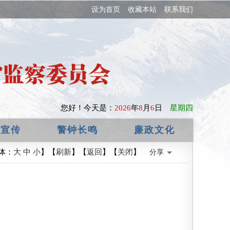
设为首页
收藏本站
联系我们
您好！
今天是：
2026
年
8
月
6
日
星期四
政宣传
警钟长鸣
廉政文化
体：
大
中
小
】【
刷新
】【
返回
】【
关闭
】
分享