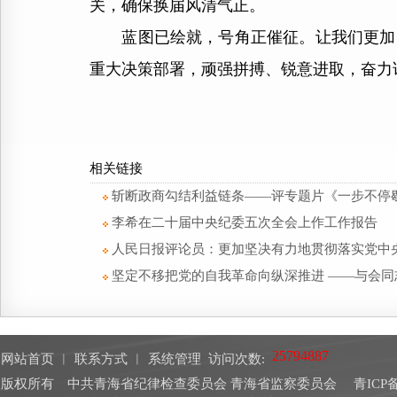
关，确保换届风清气正。
蓝图已绘就，号角正催征。让我们更加紧
重大决策部署，顽强拼搏、锐意进取，奋力
相关链接
斩断政商勾结利益链条——评专题片《一步不停
李希在二十届中央纪委五次全会上作工作报告
人民日报评论员：更加坚决有力地贯彻落实党中
坚定不移把党的自我革命向纵深推进 ——与会
网站首页
︱
联系方式
︱
系统管理
访问次数:
版权所有 中共青海省纪律检查委员会 青海省监察委员会
青ICP备