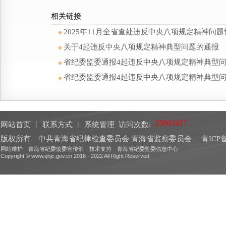
相关链接
2025年11月全省查处违反中央八项规定精神问
关于4起违反中央八项规定精神典型问题的通报
省纪委监委通报4起违反中央八项规定精神典型
省纪委监委通报4起违反中央八项规定精神典型
网站首页
︱
联系方式
︱
系统管理
访问次数:
版权所有 中共青海省纪律检查委员会 青海省监察委员会
青ICP备
网站维护 青海省纪委监委宣传部 技术支持 青海省纪委监委信息中心
Copyright © www.qhjc.gov.cn 2018 - 2022 All Right Reserved