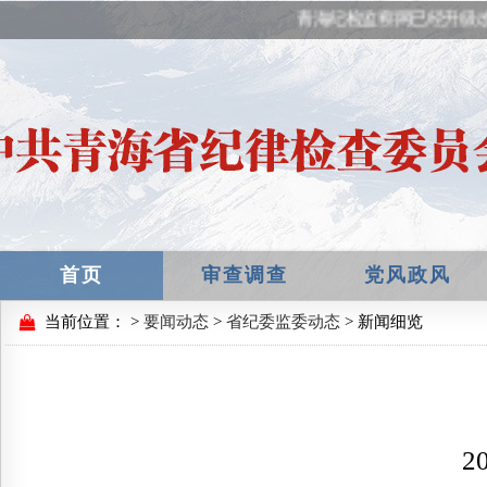
青海纪检监察网已经升级改
首页
审查调查
党风政风
当前位置：
>
要闻动态
>
省纪委监委动态
> 新闻细览
2