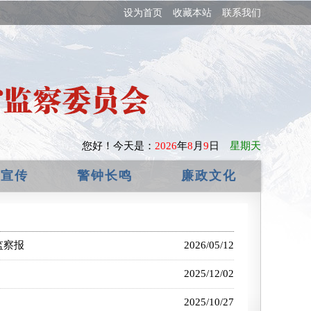
设为首页
收藏本站
联系我们
您好！
今天是：
2026
年
8
月
9
日
星期天
政宣传
警钟长鸣
廉政文化