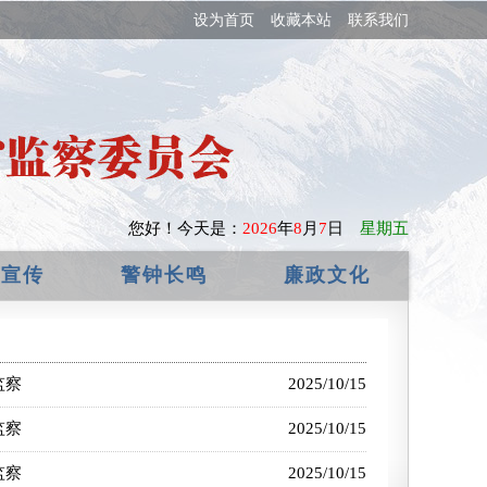
贵意见！
设为首页
收藏本站
联系我们
您好！
今天是：
2026
年
8
月
7
日
星期五
政宣传
警钟长鸣
廉政文化