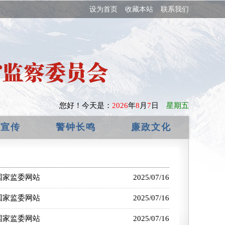
设为首页
收藏本站
联系我们
您好！
今天是：
2026
年
8
月
7
日
星期五
政宣传
警钟长鸣
廉政文化