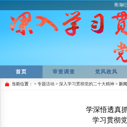
青海纪
首页
审查调查
党风政风
当前位置：
>
专题活动
>
深入学习贯彻党的二十大精神
> 新
学深悟透真抓
学习贯彻