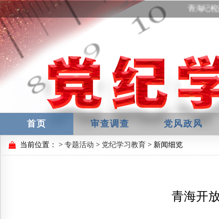
青海纪检
首页
审查调查
党风政风
当前位置：
>
专题活动
>
党纪学习教育
> 新闻细览
青海开