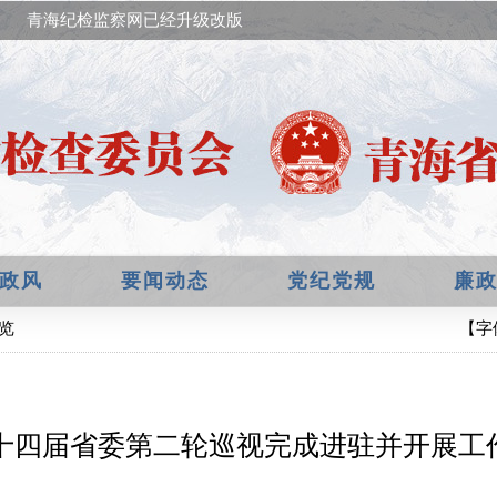
青海纪检监察网已经升级改版，欢迎提出宝贵意见！
政风
要闻动态
党纪党规
廉
细览
【字
十四届省委第二轮巡视完成进驻并开展工