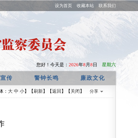
设为首页
收藏本站
联系我们
您好！
今天是：
2026
年
8
月
8
日
星期六
政宣传
警钟长鸣
廉政文化
体：
大
中
小
】【
刷新
】【
返回
】【
关闭
】
分享
作