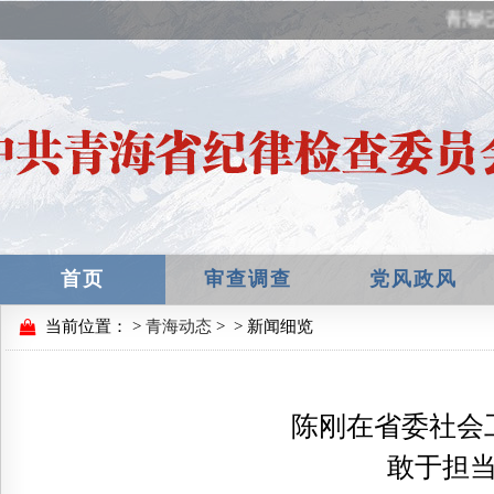
青海纪
首页
审查调查
党风政风
当前位置：
>
青海动态
>
> 新闻细览
陈刚在省委社会
敢于担