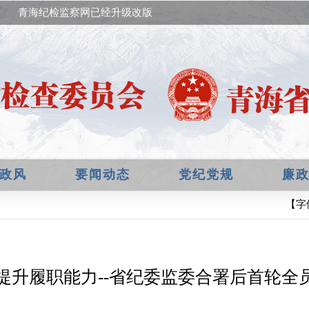
青海纪检监察网已经升级改版，欢迎提出宝贵意见！
政风
要闻动态
党纪党规
廉
【字
提升履职能力--省纪委监委合署后首轮全