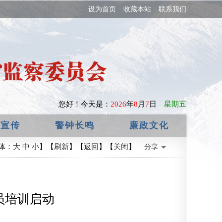
设为首页
收藏本站
联系我们
您好！
今天是：
2026
年
8
月
7
日
星期五
政宣传
警钟长鸣
廉政文化
体：
大
中
小
】【
刷新
】【
返回
】【
关闭
】
分享
员培训启动