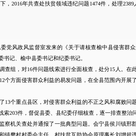
16年共查处扶贫领域违纪问题1474件，处理2389人
纪委党风政风监督室发来的《关于请核查榆中县侵害群众
委书记、榆中县委书记和纪委书记。
组，对16件问题线索进行全面核查，处分15人。在
12个方面侵害群众利益的易发问题，在全县范围内开展
13个重点县区，对侵害群众利益的不正之风和腐败问题
线索203件，督促县委、县纪委仔细核查，逐一排查整治
察机关查处并通报了一批典型问题。会宁县侯川镇邢郡
和镇樊村村委会主任、村扶贫互助协会原理事长刘增超