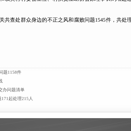
共查处群众身边的不正之风和腐败问题1545件，共处理24
题1158件
线
交办问题清单
71起处理215人