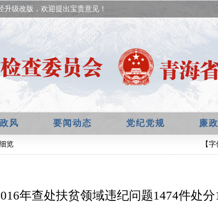
经升级改版，欢迎提出宝贵意见！
政风
要闻动态
党纪党规
廉
闻细览
【字
2016年查处扶贫领域违纪问题1474件处分1