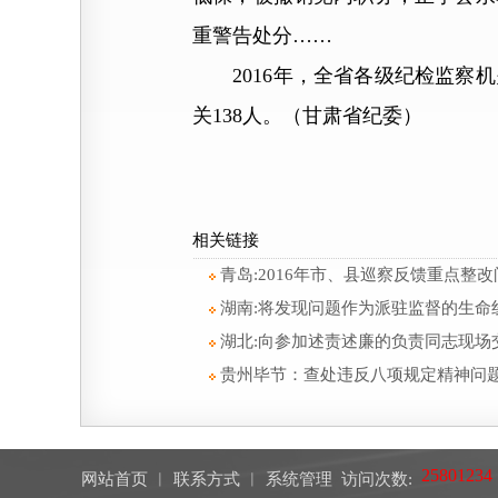
重警告处分……
2016年，全省各级纪检监察机关
关138人。（甘肃省纪委）
相关链接
青岛:2016年市、县巡察反馈重点整改问
湖南:将发现问题作为派驻监督的生命
湖北:向参加述责述廉的负责同志现场
贵州毕节：查处违反八项规定精神问题1
网站首页
︱
联系方式
︱
系统管理
访问次数: