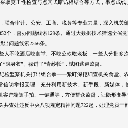
采取突击性检查与点穴式暗访相结合等方式，串点成线
联合审计、公安、工商、税务等专业力量，深入机关部
位352个，督办问题线索129条。通过大数据技术筛选全省
找出问题线索2366条。
些人不吃酒店吃食堂、不吃公款吃老板，一些人分批多次
了“隐身衣”、躲进了“青纱帐”，试图逃避监督。
检监察机关打出组合拳——紧盯深挖细查机关食堂、农
日常信访举报受理；充分利用新技术、新手段、新媒体，畅
手机客户端随手拍、一键通等，方便群众监督，让隐形变异
共查处违反中央八项规定精神问题722起，处理党员干部11