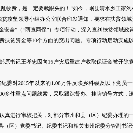
收费，是一定要栽跟头的！”如今，岷县清水乡王家沟
省脱贫攻坚领导小组办公室联合印发通知，要求在扶贫领域
金安全”（“两查两保”）专项行动，深入查纠扶贫领域政
费扶贫资金等10个方面的突出问题。专项行动启动实施
原书记王孝忠因向16户灾后重建户收取保证金被开除党
对2015年以来的1.08万件反映乡科级及以下党员干
700多件重点问题线索，采取跟踪督办、挂牌销号方式，
真进行审核把关，对部分市州和县（区）纪委办理的一
个县（区）党委书记、纪委书记和相关市州纪委分管副书记