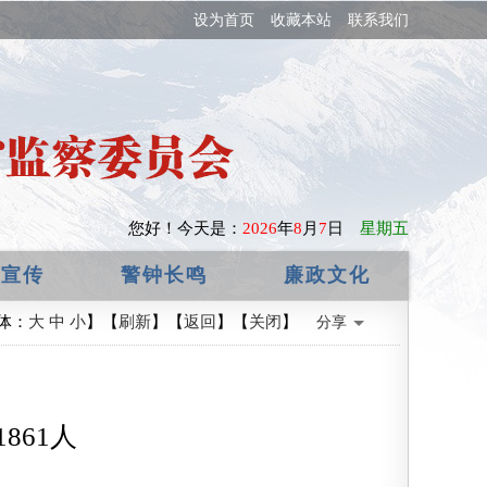
设为首页
收藏本站
联系我们
您好！
今天是：
2026
年
8
月
7
日
星期五
政宣传
警钟长鸣
廉政文化
体：
大
中
小
】【
刷新
】【
返回
】【
关闭
】
分享
861人