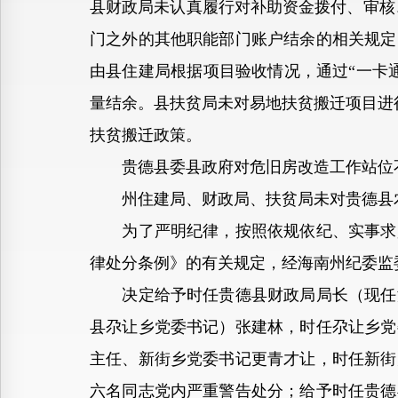
县财政局未认真履行对补助资金拨付、审核
门之外的其他职能部门账户结余的相关规定
由县住建局根据项目验收情况，通过“一卡
量结余。县扶贫局未对易地扶贫搬迁项目进
扶贫搬迁政策。
贵德县委县政府对危旧房改造工作站位不
州住建局、财政局、扶贫局未对贵德县农
为了严明纪律，按照依规依纪、实事求是
律处分条例》的有关规定，经海南州纪委监
决定给予时任贵德县财政局局长（现任海
县尕让乡党委书记）张建林，时任尕让乡党
主任、新街乡党委书记更青才让，时任新街
六名同志党内严重警告处分；给予时任贵德