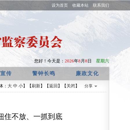
设为首页
收藏本站
联系我们
您好！
今天是：
2026
年
8
月
8
日
星期六
政宣传
警钟长鸣
廉政文化
体：
大
中
小
】【
刷新
】【
返回
】【
关闭
】
分享
扭住不放、一抓到底