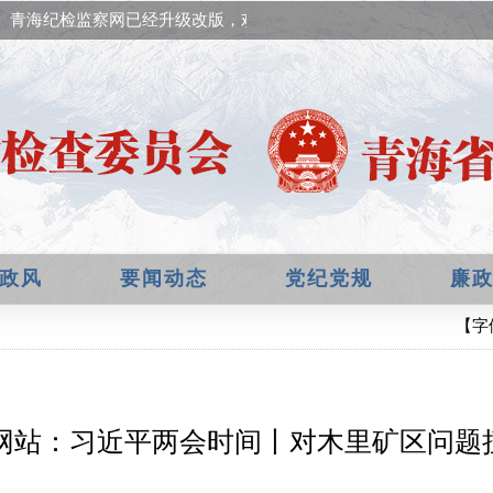
青海纪检监察网已经升级改版，欢迎提出宝贵意见！
政风
要闻动态
党纪党规
廉
【字
网站：习近平两会时间丨对木里矿区问题