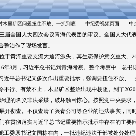
y
V
对木里矿区问题扭住不放、一抓到底——中纪委视频页面——中
i
三届全国人大四次会议青海代表团的审议。全国人大代表
d
合整治作了现场发言。
黄河重要支流大通河源头，其生态保护意义重大。20
e
016年8月，习近平总书记到青海考察。整个考察中，总
o
习近平总书记又多次作出重要批示，强调要扭住不放、一
行、有禁不止，木里矿区整治出现中梗阻。到了2020
治理的名义非法采煤，破坏触目惊心。按照党中央要求
展开彻查。不仅查清了兴青公司等企业的违法事实，同
门在贯彻落实习近平总书记重要指示批示中存在的主要
党工委原书记文国栋在内，一批违纪违法干部被处分处理