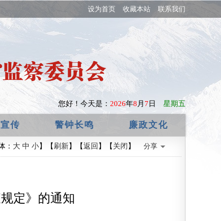
设为首页
收藏本站
联系我们
您好！
今天是：
2026
年
8
月
7
日
星期五
政宣传
警钟长鸣
廉政文化
体：
大
中
小
】【
刷新
】【
返回
】【
关闭
】
分享
查规定》的通知