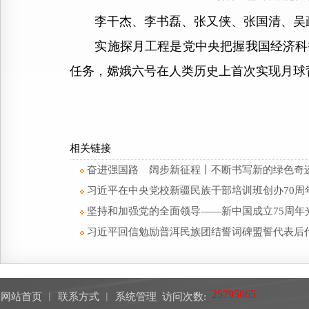
李干杰、李书磊、张又侠、张国清、吴
实施探月工程是党中央把握我国经济科技
任务，嫦娥六号在人类历史上首次实现月球
相关链接
奋进强国路 阔步新征程丨不断书写新的绿色奇
习近平在中央党校新疆民族干部培训班创办70周
坚持和加强党的全面领导——新中国成立75周年
习近平回信勉励普洱民族团结誓词碑盟誓代表后
网站首页
︱
联系方式
︱
系统管理
访问次数: