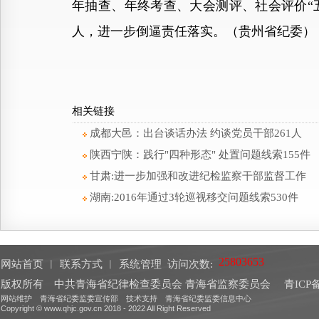
年抽查、年终考查、大会测评、社会评价“五
人，进一步倒逼责任落实。（贵州省纪委）
相关链接
成都大邑：出台谈话办法 约谈党员干部261人
陕西宁陕：践行"四种形态" 处置问题线索155件
甘肃:进一步加强和改进纪检监察干部监督工作
湖南:2016年通过3轮巡视移交问题线索530件
网站首页
︱
联系方式
︱
系统管理
访问次数:
版权所有 中共青海省纪律检查委员会 青海省监察委员会
青ICP备
网站维护 青海省纪委监委宣传部 技术支持 青海省纪委监委信息中心
Copyright © www.qhjc.gov.cn 2018 - 2022 All Right Reserved