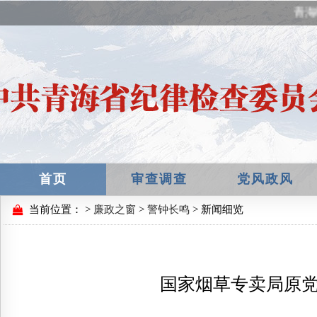
青海
首页
审查调查
党风政风
当前位置：
>
廉政之窗
>
警钟长鸣
> 新闻细览
国家烟草专卖局原