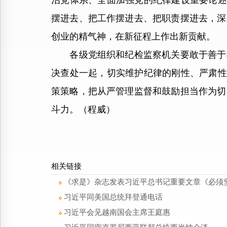
治党体系、全面加强党的纪律建设重要论述
摆进去、把工作摆进去、把职责摆进去，深
创业的精气神，在新征程上作出新贡献。
各级党组织和纪检监察机关要敢于善于斗
决查处一起，切实维护纪律的刚性、严肃性
策策略，把从严管理监督和鼓励担当作为切
斗力。（程威）
相关链接
《求是》杂志发表习近平总书记重要文章《必须
习近平同美国总统拜登通电话
习近平会见越南国会主席王庭惠