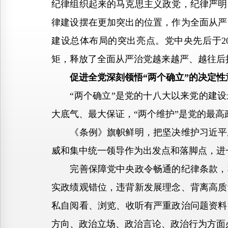
纪律组织起来的马克思主义政党，纪律严明
律建设摆在更加突出的位置，作为全面从严
建设总体布局的突出亮点。党中央先后于20
矩，释放了全面从严治党越来越严、越往后
促进全党深刻领悟“两个确立”的决定性
“两个确立”是党的十八大以来党的建设
大底气、最大保证，“两个维护”是党的最
《条例》旗帜鲜明，把坚决维护习近平总
威和集中统一领导作为出发点和落脚点，进
完善保障党中央政令畅通的纪律条款，将
实政绩观错位，违背新发展理念、背离高质
私自阅看、浏览、收听有严重政治问题资料
方向、政治立场、政治言论、政治行为方面