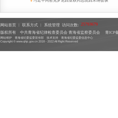
习近平同密克罗尼西亚联邦总统西米纳会谈
网站首页
︱
联系方式
︱
系统管理
访问次数:
版权所有 中共青海省纪律检查委员会 青海省监察委员会
青ICP备
网站维护 青海省纪委监委宣传部 技术支持 青海省纪委监委信息中心
Copyright © www.qhjc.gov.cn 2018 - 2022 All Right Reserved