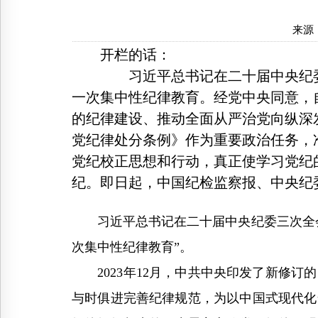
来源
开栏的话：
习近平总书记在二十届中央纪委三
一次集中性纪律教育。经党中央同意，自
的纪律建设、推动全面从严治党向纵深
党纪律处分条例》作为重要政治任务，
党纪校正思想和行动，真正使学习党纪
纪。即日起，中国纪检监察报、中央纪委
习近平总书记在二十届中央纪委三次全会
次集中性纪律教育”。
2023年12月，中共中央印发了新修订
与时俱进完善纪律规范，为以中国式现代化