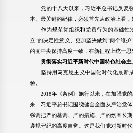
党的十八大以来，习近平总书记反复强调
本、最关键的纪律，必须首先从政治上看，
作为规范党组织和党员行为的基础性法规
立”的决定性意义、更加坚决做到“两个维
的党中央保持高度一致，在新征程上统一思
贯彻落实习近平新时代中国特色社会主
坚持用马克思主义中国化时代化最新成果
验。
2018年《条例》施行以来，在加强党的
来，习近平总书记围绕健全全面从严治党体
强调把严的基调、严的措施、严的氛围长期
遵规守纪的高度自觉。这是我们党对新时代