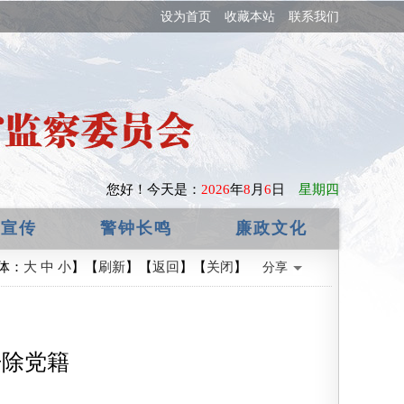
设为首页
收藏本站
联系我们
您好！
今天是：
2026
年
8
月
6
日
星期四
政宣传
警钟长鸣
廉政文化
体：
大
中
小
】【
刷新
】【
返回
】【
关闭
】
分享
开除党籍