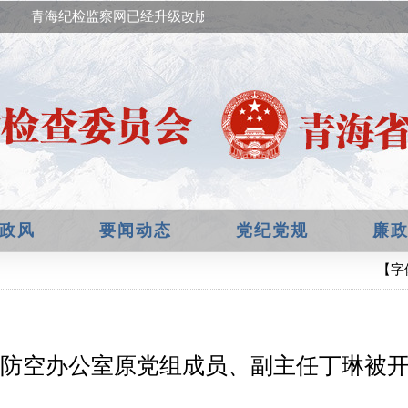
青海纪检监察网已经升级改版，欢迎提出宝贵意见！
政风
要闻动态
党纪党规
廉
【字
防空办公室原党组成员、副主任丁琳被