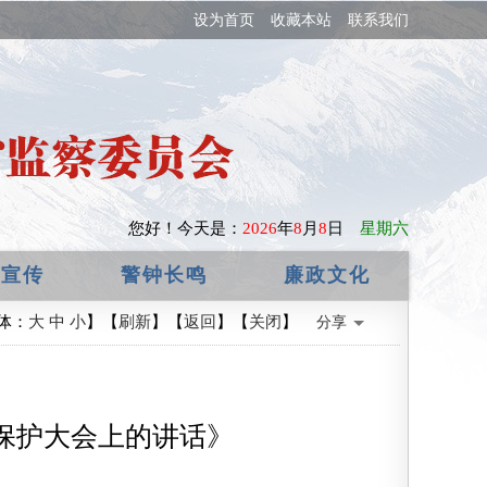
设为首页
收藏本站
联系我们
您好！
今天是：
2026
年
8
月
8
日
星期六
政宣传
警钟长鸣
廉政文化
体：
大
中
小
】【
刷新
】【
返回
】【
关闭
】
分享
保护大会上的讲话》