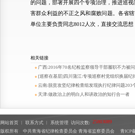
的问题，部署开展四个专项治理，推进巡视
害群众利益的不正之风和腐败问题。各省辖
单位主要负责同志8012人次，直接交流思
相关链接
广西:2016年70名纪检监察领导干部履职不力被
[巡察在基层]四川蒲江:专项巡察村党组织换届纪
云南:脱贫攻坚纪律检查组发现执行纪律问题203
天津:做政治上的明白人和讲政治的知行合一者
网站首页
︱
联系方式
︱
系统管理
访问次数:
版权所有 中共青海省纪律检查委员会 青海省监察委员会
青ICP备