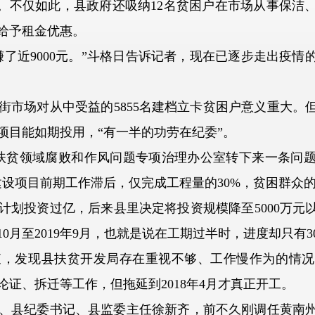
红。不仅如此，县政府还吸纳12名贫困户在市场从事保洁
给予租金优惠。
近9000元。”斗格日告诉记者，现在已逐步走出疫情
场对从中受益的5855名建档立卡贫困户意义重大。
项目能如期投用，“有一半的功劳在纪委”。
扶贫领域腐败和作风问题专项治理办公室转下来一条问
建设项目前期工作滞后，仅完成工程量的30%，贫困群众
划投资过亿，后来县里决定将投资规模降至5000万元以
10月至2019年9月，也就是说在工期过半时，进度却只有3
发现县扶贫开发局存在重视不够、工作慢作为的情况
证、拆迁等工作，但拖延到2018年4月才真正开工。
县纪委书记、县监委主任徐新齐，前不久刚调任黄南州