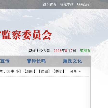
设为首页
收藏本站
联系我们
您好！
今天是：
2026
年
8
月
7
日
星期五
政宣传
警钟长鸣
廉政文化
体：
大
中
小
】【
刷新
】【
返回
】【
关闭
】
分享