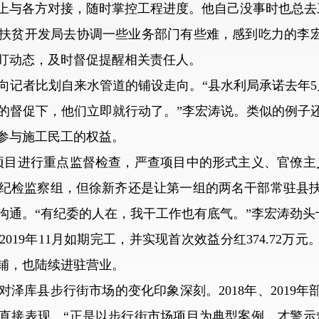
上与各方对接，随时掌控工程进度。他自己没事时也总去
贫开发局去协调一些业务部门有些难，感到吃力的李宏涛
盯动态，及时督促提醒相关责任人。
者比划自来水管道的铺设走向。“县水利局承诺去年5
的督促下，他们立即就行动了。”李宏涛说。类似的例子
参与施工民工的权益。
目进行重点监督检查，严查项目中的形式主义、官僚主义
纪检监察组，但徐新齐还是让第一组的两名干部常驻县
沟通。“有纪委的人在，我干工作也有底气。”李宏涛劲头
9年11月如期完工，并实现首次效益分红374.72万
店铺，也陆续进驻营业。
库县步行街市场的变化印象深刻。2018年、2019年
直接表现。“正是以步行街市场项目为典型案例，才警示