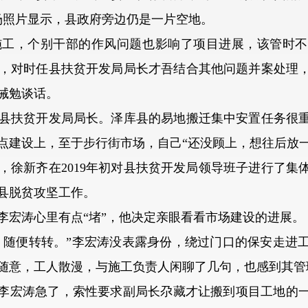
现场照片显示，县政府旁边仍是一片空地。
个别干部的作风问题也影响了项目进展，该管时不管，
，对时任县扶贫开发局局长才吾结合其他问题并案处理
诫勉谈话。
扶贫开发局局长。泽库县的易地搬迁集中安置任务很重
点建设上，至于步行街市场，自己“还没顾上，想往后放一
新齐在2019年初对县扶贫开发局领导班子进行了集
县脱贫攻坚工作。
宏涛心里有点“堵”，他决定亲眼看看市场建设的进展。
随便转转。”李宏涛没表露身份，绕过门口的保安走进
随意，工人散漫，与施工负责人闲聊了几句，也感到其管
李宏涛急了，索性要求副局长尕藏才让搬到项目工地的一