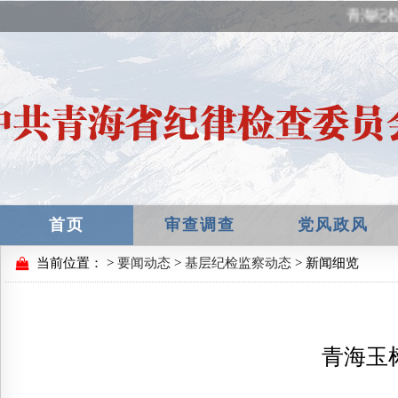
青海纪检
首页
审查调查
党风政风
当前位置：
>
要闻动态
>
基层纪检监察动态
> 新闻细览
青海玉