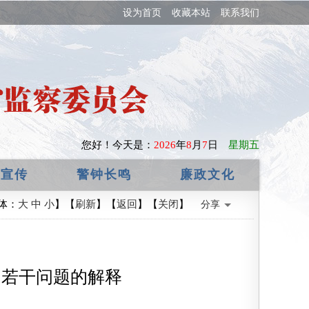
设为首页
收藏本站
联系我们
您好！
今天是：
2026
年
8
月
7
日
星期五
政宣传
警钟长鸣
廉政文化
体：
大
中
小
】【
刷新
】【
返回
】【
关闭
】
分享
》若干问题的解释