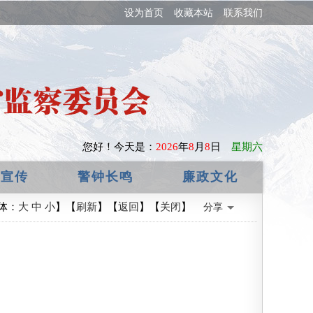
设为首页
收藏本站
联系我们
您好！
今天是：
2026
年
8
月
8
日
星期六
政宣传
警钟长鸣
廉政文化
体：
大
中
小
】【
刷新
】【
返回
】【
关闭
】
分享