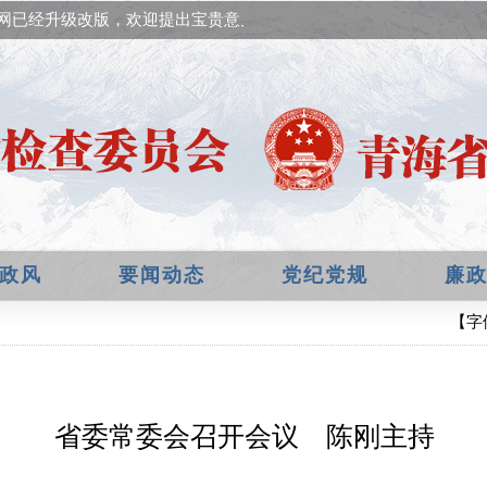
网已经升级改版，欢迎提出宝贵意见！
政风
要闻动态
党纪党规
廉
【字
省委常委会召开会议 陈刚主持