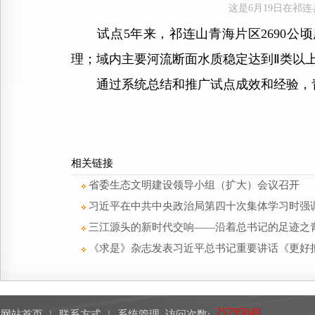
这是6月19日在祁
试点5年来，祁连山青海片区2690公顷历
理；域内主要河流断面水质稳定达到Ⅱ类以上
通过系统总结和推广试点成效和经验，青
相关链接
省委生态文明建设领导小组（扩大）会议召开
习近平在中共中央政治局第四十次集体学习时强调
三江源头的新时代交响——沿着总书记的足迹之
《求是》杂志发表习近平总书记重要讲话《更好
网站首页
︱
联系方式
︱
系统管理
访问次数: