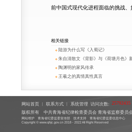
前中国式现代化进程面临的挑战、
相关链接
陆游为什么写《入蜀记》
朱自清散文《背影》与《荷塘月色》
陶渊明的家风传承
王羲之的真情真性真言
网站首页
︱
联系方式
︱
系统管理
访问次数:
版权所有 中共青海省纪律检查委员会 青海省监察委
网站维护 青海省纪委监委宣传部 技术支持 青海省纪委监委信息中心
Copyright © www.qhjc.gov.cn 2018 - 2022 All Right Reserved