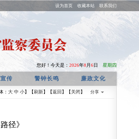
设为首页
收藏本站
联系我们
您好！
今天是：
2026
年
8
月
6
日
星期四
政宣传
警钟长鸣
廉政文化
体：
大
中
小
】【
刷新
】【
返回
】【
关闭
】
分享
略路径》