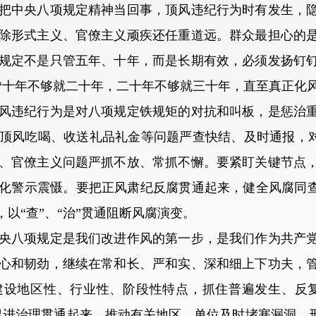
把中央八项规定精神当回事，顶风违纪行为时有发生，
除形式主义、官僚主义顽疾还任重道远。群众最担心的
规定不是只管五年、十年，而是长期有效，必须发扬钉
“十年不够就二十年，二十年不够就三十年，直至真正化风
违纪行为是对八项规定铁规矩的对抗和叫板，是惩治重
顶风吃喝、收送礼品礼金等问题严查快结、及时通报，对“
、官僚主义问题严抓不放、常抓不懈。要紧盯关键节点
化警示震慑。要把正风肃纪反腐贯通起来，健全风腐同查
，以“查”、“治”贯通阻断风腐演变。
八项规定是我们改进作风的第一步，是我们作为共产党
心和韧劲，继续在常和长、严和实、深和细上下功夫，
建设地区性、行业性、阶段性特点，抓住普遍发生、反复
促进治理贯通起来，推动有关地区、单位及时堵塞漏洞，形