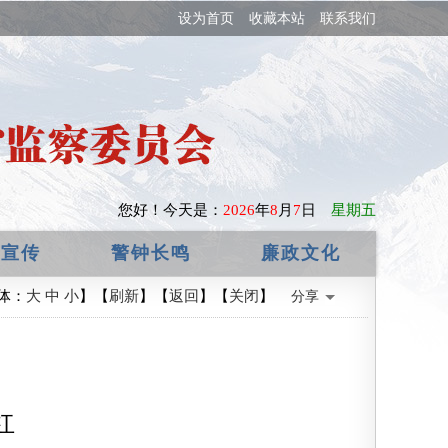
设为首页
收藏本站
联系我们
您好！
今天是：
2026
年
8
月
7
日
星期五
政宣传
警钟长鸣
廉政文化
体：
大
中
小
】【
刷新
】【
返回
】【
关闭
】
分享
四
杠