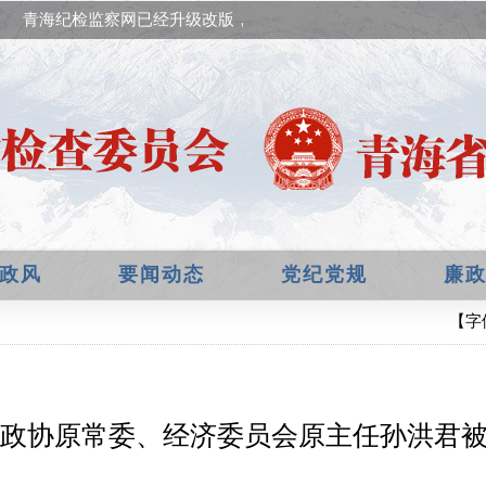
青海纪检监察网已经升级改版，欢迎提出宝贵意见！
政风
要闻动态
党纪党规
廉
【字
政协原常委、经济委员会原主任孙洪君