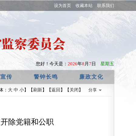
设为首页
收藏本站
联系我们
您好！
今天是：
2026
年
8
月
7
日
星期五
政宣传
警钟长鸣
廉政文化
体：
大
中
小
】【
刷新
】【
返回
】【
关闭
】
分享
被开除党籍和公职