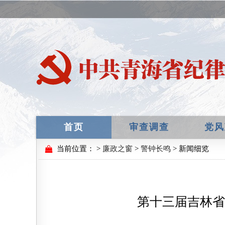
首页
审查调查
党风
当前位置：
>
廉政之窗
>
警钟长鸣
> 新闻细览
第十三届吉林省