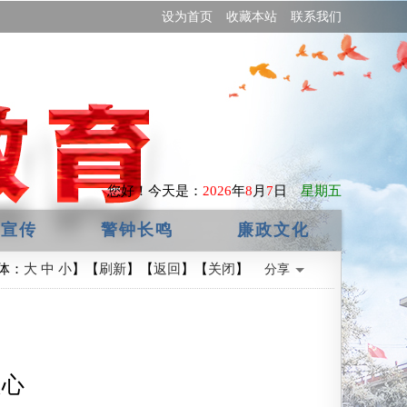
设为首页
收藏本站
联系我们
您好！
今天是：
2026
年
8
月
7
日
星期五
政宣传
警钟长鸣
廉政文化
体：
大
中
小
】【
刷新
】【
返回
】【
关闭
】
分享
之心