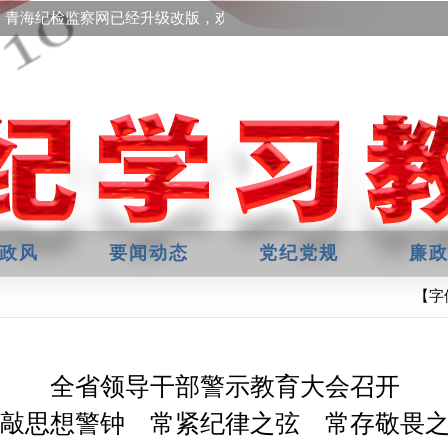
青海纪检监察网已经升级改版，欢迎提出宝贵意见！
政风
要闻动态
党纪党规
廉
【字
全省领导干部警示教育大会召开
敲思想警钟 常紧纪律之弦 常存敬畏