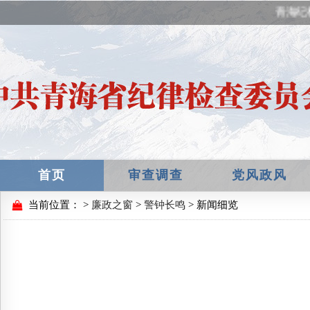
青海纪
首页
审查调查
党风政风
当前位置：
>
廉政之窗
>
警钟长鸣
> 新闻细览