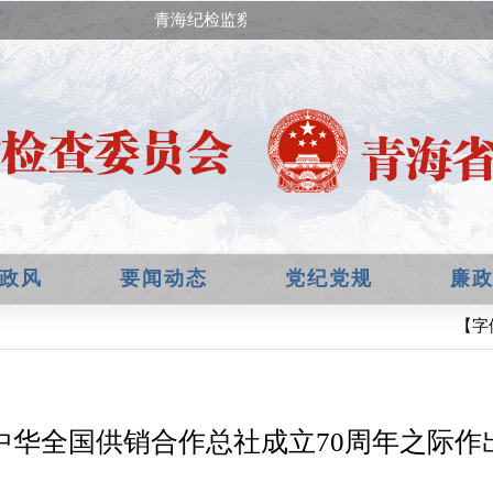
青海纪检监察网已经升级改版，欢迎提出宝贵
政风
要闻动态
党纪党规
廉
【字
中华全国供销合作总社成立70周年之际作