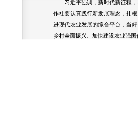
习近平强调，新时代新征程，各
作社要认真践行新发展理念，扎根
进现代农业发展的综合平台，当好
乡村全面振兴、加快建设农业强国
中共中央政治局常委、国务院总
策部署，牢记使命担当，发挥独特
应、农产品流通、农业社会化服
展、加快农业农村现代化发挥更大
中华全国供销合作总社成立70周
国务院副总理刘国中出席会议并讲
赢脱贫攻坚战、推进乡村全面振兴
示和李强总理批示要求，完整准确
党的全面领导，牢记为农服务宗