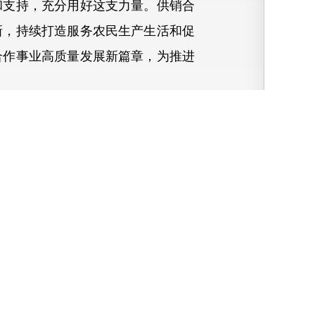
支持，充分用好这支力量。供销合
新，持续打造服务农民生产生活和促
合作事业高质量发展新篇章，为推进
平总书记重要指示精神和党中央决
实为农服务基础，进一步推动农资供
农民生产生活，为推进城乡融合发
和李强批示。中共中央政治局委员、
八大以来，为确保国家粮食安全、打
要深入学习贯彻习近平总书记重要指
全面振兴中再立新功。要坚持和加强
谱写供销合作事业高质量发展新篇