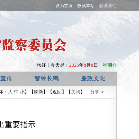
意见！
设为首页
收藏本站
联系我们
您好！
今天是：
2026
年
8
月
8
日
星期六
政宣传
警钟长鸣
廉政文化
体：
大
中
小
】【
刷新
】【
返回
】【
关闭
】
分享
出重要指示