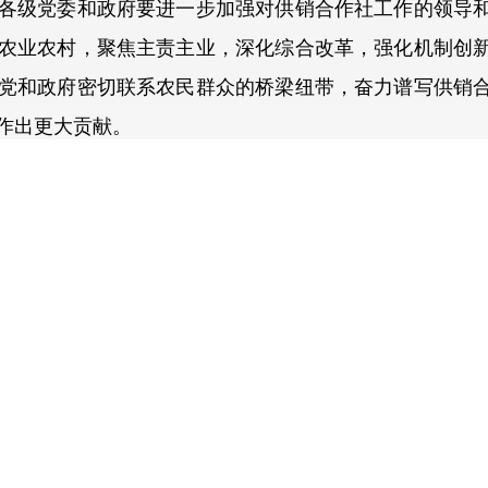
级党委和政府要进一步加强对供销合作社工作的领导和
农业农村，聚焦主责主业，深化综合改革，强化机制创
党和政府密切联系农民群众的桥梁纽带，奋力谱写供销
作出更大贡献。
理李强作出批示指出，供销合作社要深入贯彻落实习近
优势，深化改革创新，着力提高经营管理水平，不断夯
务、再生资源回收利用等重点工作高质量发展，更好服务
作用。
年纪念会28日在京召开。会上传达了习近平重要指示
话。他表示，有70年光荣传统的供销合作社，在党的十
作出了重要贡献。新时代新征程，全国供销合作社系统
全面贯彻新发展理念，在促进城乡融合发展、推进乡村
旨，深化重点领域和关键环节改革，全面加强自身建设，