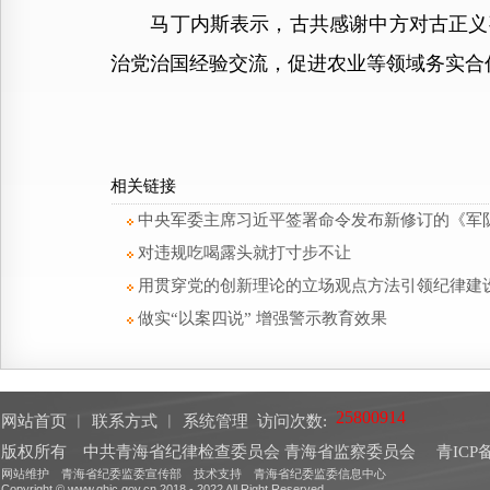
马丁内斯表示，古共感谢中方对古正义事
治党治国经验交流，促进农业等领域务实合
相关链接
中央军委主席习近平签署命令发布新修订的《军
对违规吃喝露头就打寸步不让
用贯穿党的创新理论的立场观点方法引领纪律建
做实“以案四说” 增强警示教育效果
网站首页
︱
联系方式
︱
系统管理
访问次数:
版权所有 中共青海省纪律检查委员会 青海省监察委员会
青ICP备
网站维护 青海省纪委监委宣传部 技术支持 青海省纪委监委信息中心
Copyright © www.qhjc.gov.cn 2018 - 2022 All Right Reserved