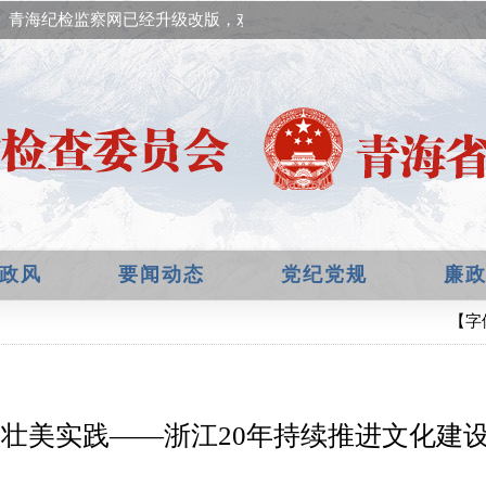
青海纪检监察网已经升级改版，欢迎提出宝贵意见！
政风
要闻动态
党纪党规
廉
【字
壮美实践——浙江20年持续推进文化建设