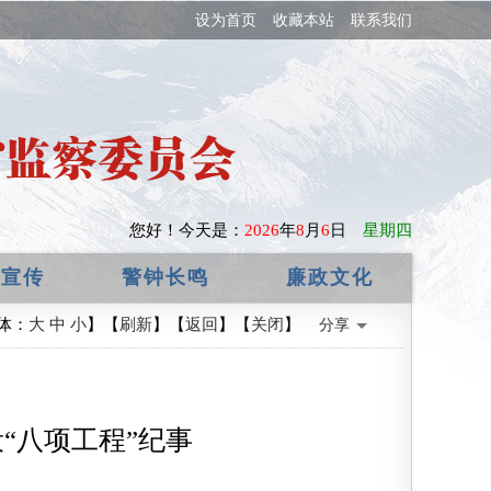
设为首页
收藏本站
联系我们
您好！
今天是：
2026
年
8
月
6
日
星期四
政宣传
警钟长鸣
廉政文化
体：
大
中
小
】【
刷新
】【
返回
】【
关闭
】
分享
“八项工程”纪事