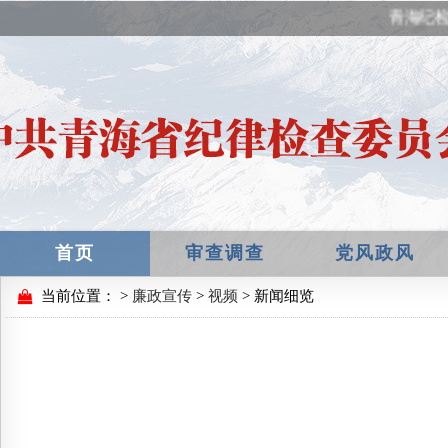
青海纪检
首页
审查调查
党风政风
当前位置：
>
廉政宣传
>
视频
> 新闻细览